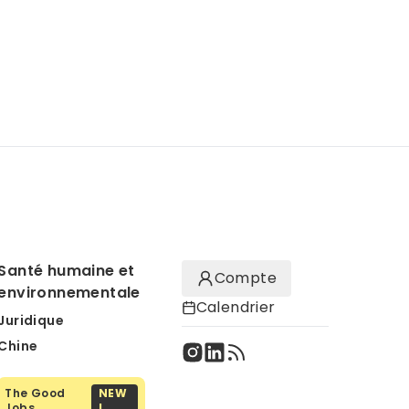
Santé humaine et
Compte
environnementale
Calendrier
Juridique
Chine
The Good
NEW
Jobs
!