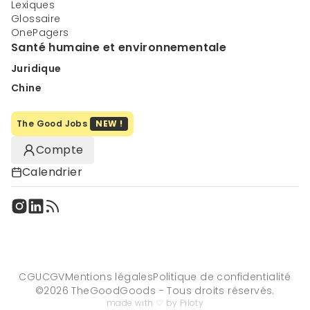
Lexiques
Glossaire
OnePagers
Santé humaine et environnementale
Juridique
Chine
The Good Jobs
NEW !
Compte
Calendrier
CGU
CGV
Mentions légales
Politique de confidentialité
©
2026
TheGoodGoods - Tous droits réservés.
made with ♡ by Piloty