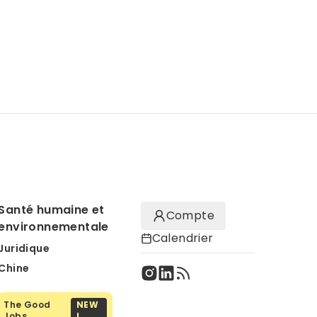
Santé humaine et
Compte
environnementale
Calendrier
Juridique
Chine
The Good
NEW
Jobs
!