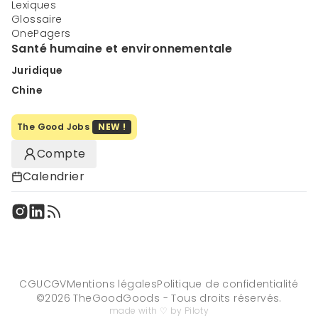
Lexiques
Glossaire
OnePagers
Santé humaine et environnementale
Juridique
Chine
The Good Jobs
NEW !
Compte
Calendrier
CGU
CGV
Mentions légales
Politique de confidentialité
©
2026
TheGoodGoods - Tous droits réservés.
made with ♡ by Piloty