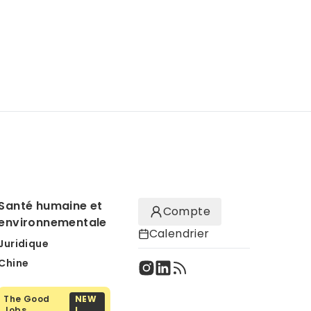
Santé humaine et
Compte
environnementale
Calendrier
Juridique
Chine
The Good
NEW
Jobs
!