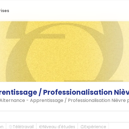
rises
rentissage
/
Professionalisation
Niè
 Alternance - Apprentissage / Professionalisation Nièvre
on
Télétravail
Niveau d'études
Expérience