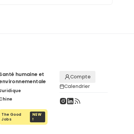
Santé humaine et
Compte
environnementale
Calendrier
Juridique
Chine
The Good
NEW
Jobs
!