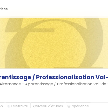
rises
rentissage
/
Professionalisation
Val
n Alternance - Apprentissage / Professionalisation Val-d
on
Télétravail
Niveau d'études
Expérience