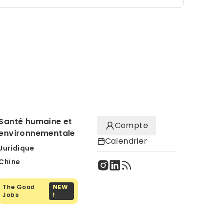
Santé humaine et
Compte
environnementale
Calendrier
Juridique
Chine
The Good
NEW
Jobs
!