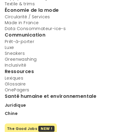
Textile & trims
Économie de la mode
Circularité / Services
Made in France
Data Consommateur-ice-s
Communication
Prêt-à-porter
Luxe
Sneakers
Greenwashing
Inclusivité
Ressources
Lexiques
Glossaire
OnePagers
Santé humaine et environnementale
Juridique
Chine
The Good Jobs
NEW !