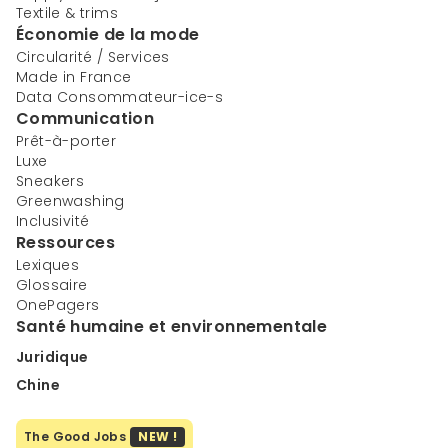
Textile & trims
Économie de la mode
Circularité / Services
Made in France
Data Consommateur-ice-s
Communication
Prêt-à-porter
Luxe
Sneakers
Greenwashing
Inclusivité
Ressources
Lexiques
Glossaire
OnePagers
Santé humaine et environnementale
Juridique
Chine
The Good Jobs
NEW !