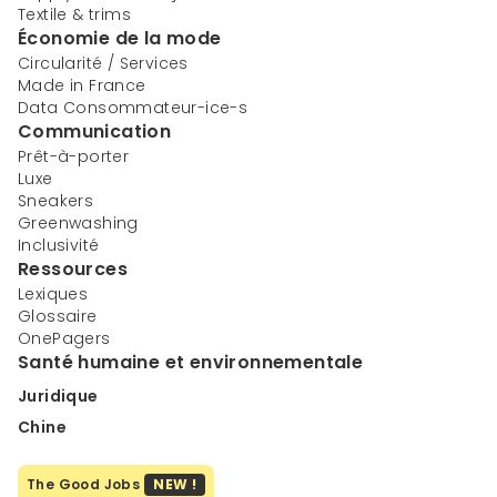
Textile & trims
Économie de la mode
Circularité / Services
Made in France
Data Consommateur-ice-s
Communication
Prêt-à-porter
Luxe
Sneakers
Greenwashing
Inclusivité
Ressources
Lexiques
Glossaire
OnePagers
Santé humaine et environnementale
Juridique
Chine
The Good Jobs
NEW !