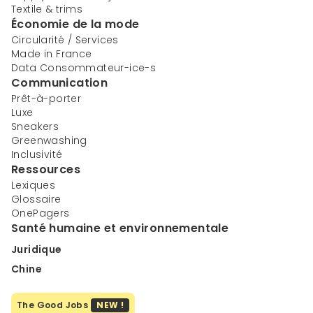
Textile & trims
Économie de la mode
Circularité / Services
Made in France
Data Consommateur-ice-s
Communication
Prêt-à-porter
Luxe
Sneakers
Greenwashing
Inclusivité
Ressources
Lexiques
Glossaire
OnePagers
Santé humaine et environnementale
Juridique
Chine
The Good Jobs
NEW !