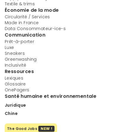
Textile & trims
Économie de la mode
Circularité / Services
Made in France
Data Consommateur-ice-s
Communication
Prêt-à-porter
Luxe
Sneakers
Greenwashing
Inclusivité
Ressources
Lexiques
Glossaire
OnePagers
Santé humaine et environnementale
Juridique
Chine
The Good Jobs
NEW !