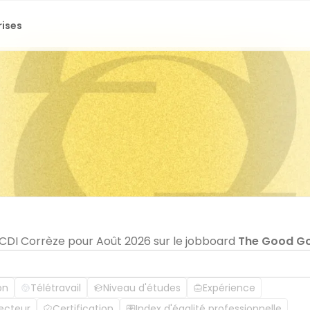
rises
n CDI Corrèze pour Août 2026 sur le jobboard
The Good G
on
Télétravail
Niveau d'études
Expérience
ecteur
Certification
Index d'égalité professionnelle