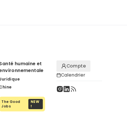
Santé humaine et
Compte
environnementale
Calendrier
Juridique
Chine
The Good
NEW
Jobs
!