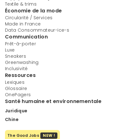
Textile & trims
Économie de la mode
Circularité / Services
Made in France
Data Consommateur-ice-s
Communication
Prêt-à-porter
Luxe
Sneakers
Greenwashing
Inclusivité
Ressources
Lexiques
Glossaire
OnePagers
Santé humaine et environnementale
Juridique
Chine
The Good Jobs
NEW !