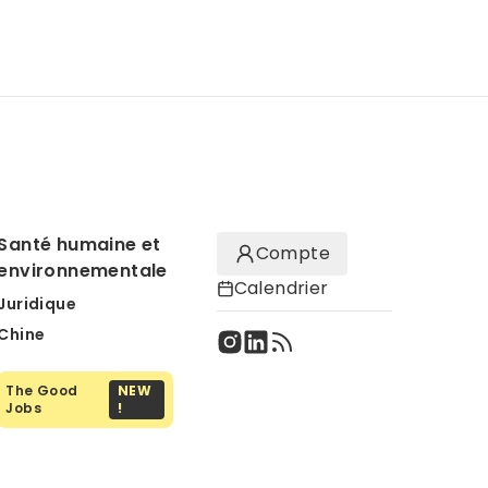
Santé humaine et
Compte
environnementale
Calendrier
Juridique
Chine
The Good
NEW
Jobs
!