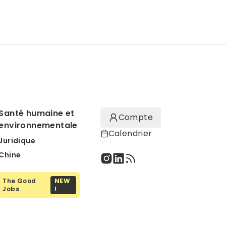
Santé humaine et
Compte
environnementale
Calendrier
Juridique
Chine
The Good
NEW
Jobs
!