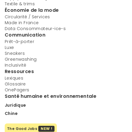
Textile & trims
Économie de la mode
Circularité / Services
Made in France
Data Consommateur-ice-s
Communication
Prêt-à-porter
Luxe
Sneakers
Greenwashing
Inclusivité
Ressources
Lexiques
Glossaire
OnePagers
Santé humaine et environnementale
Juridique
Chine
The Good Jobs
NEW !