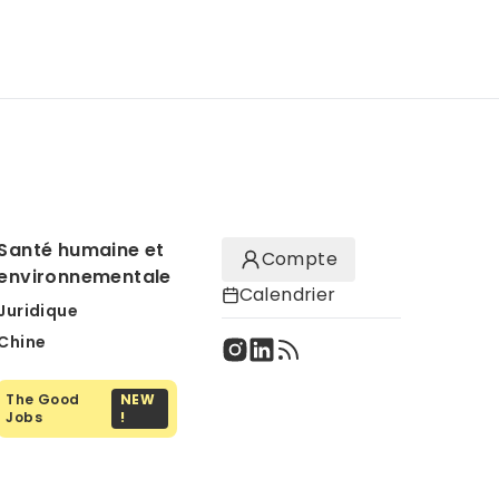
Santé humaine et
Compte
environnementale
Calendrier
Juridique
Chine
The Good
NEW
Jobs
!