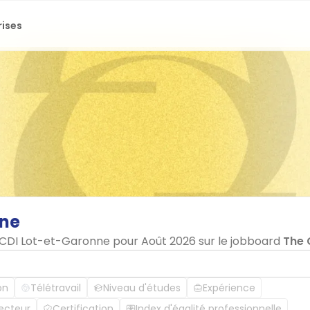
rises
nne
n CDI Lot-et-Garonne pour Août 2026 sur le jobboard
The
on
Télétravail
Niveau d'études
Expérience
ecteur
Certification
Index d'égalité professionnelle