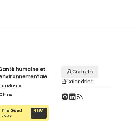
Santé humaine et
Compte
environnementale
Calendrier
Juridique
Chine
The Good
NEW
Jobs
!