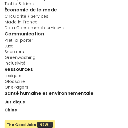
Textile & trims
Économie de la mode
Circularité / Services
Made in France
Data Consommateur-ice-s
Communication
Prêt-à-porter
Luxe
Sneakers
Greenwashing
Inclusivité
Ressources
Lexiques
Glossaire
OnePagers
Santé humaine et environnementale
Juridique
Chine
The Good Jobs
NEW !