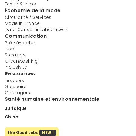
Textile & trims
Économie de la mode
Circularité / Services
Made in France
Data Consommateur-ice-s
Communication
Prêt-à-porter
Luxe
Sneakers
Greenwashing
Inclusivité
Ressources
Lexiques
Glossaire
OnePagers
Santé humaine et environnementale
Juridique
Chine
The Good Jobs
NEW !