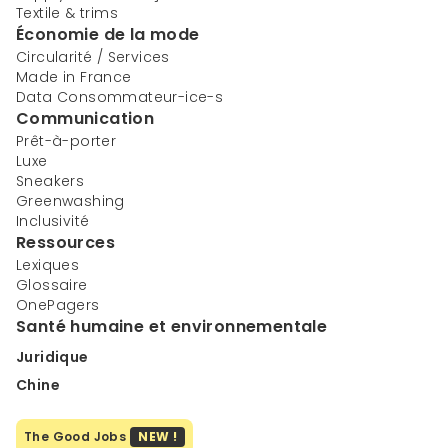
Textile & trims
Économie de la mode
Circularité / Services
Made in France
Data Consommateur-ice-s
Communication
Prêt-à-porter
Luxe
Sneakers
Greenwashing
Inclusivité
Ressources
Lexiques
Glossaire
OnePagers
Santé humaine et environnementale
Juridique
Chine
The Good Jobs
NEW !