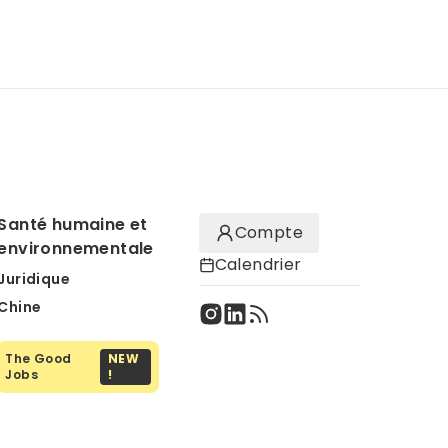
Santé humaine et
Compte
environnementale
Calendrier
Juridique
Chine
The Good
NEW
Jobs
!