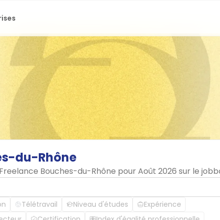
rises
es-du-Rhône
en Freelance Bouches-du-Rhône pour Août 2026 sur le job
on
Télétravail
Niveau d'études
Expérience
ecteur
Certification
Index d'égalité professionnelle