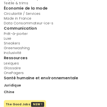
Textile & trims
Économie de la mode
Circularité / Services
Made in France
Data Consommateur-ice-s
Communication
Prêt-à-porter
Luxe
Sneakers
Greenwashing
Inclusivité
Ressources
Lexiques
Glossaire
OnePagers
Santé humaine et environnementale
Juridique
Chine
The Good Jobs
NEW !