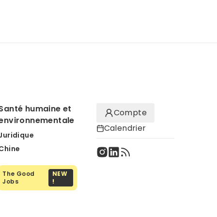
Santé humaine et
Compte
environnementale
Calendrier
Juridique
Chine
The Good
NEW
Jobs
!