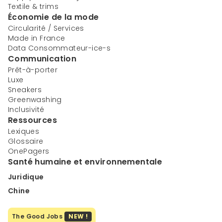
Textile & trims
Économie de la mode
Circularité / Services
Made in France
Data Consommateur-ice-s
Communication
Prêt-à-porter
Luxe
Sneakers
Greenwashing
Inclusivité
Ressources
Lexiques
Glossaire
OnePagers
Santé humaine et environnementale
Juridique
Chine
The Good Jobs
NEW !