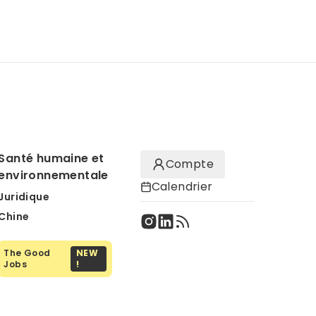
Santé humaine et
Compte
environnementale
Calendrier
Juridique
Chine
The Good
NEW
Jobs
!