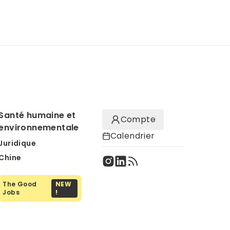
Santé humaine et
Compte
environnementale
Calendrier
Juridique
Chine
The Good
NEW
Jobs
!