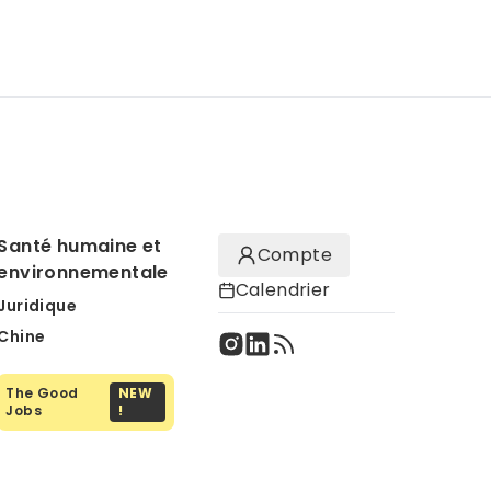
Santé humaine et
Compte
environnementale
Calendrier
Juridique
Chine
The Good
NEW
Jobs
!