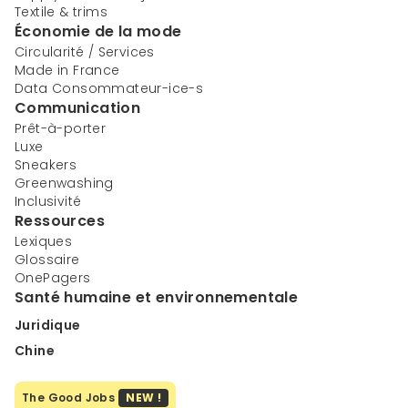
Textile & trims
Économie de la mode
Circularité / Services
Made in France
Data Consommateur-ice-s
Communication
Prêt-à-porter
Luxe
Sneakers
Greenwashing
Inclusivité
Ressources
Lexiques
Glossaire
OnePagers
Santé humaine et environnementale
Juridique
Chine
The Good Jobs
NEW !