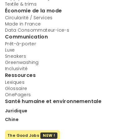
Textile & trims
Économie de la mode
Circularité / Services
Made in France
Data Consommateur-ice-s
Communication
Prêt-à-porter
Luxe
Sneakers
Greenwashing
Inclusivité
Ressources
Lexiques
Glossaire
OnePagers
Santé humaine et environnementale
Juridique
Chine
The Good Jobs
NEW !