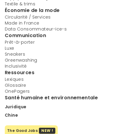
Textile & trims
Économie de la mode
Circularité / Services
Made in France
Data Consommateur-ice-s
Communication
Prêt-à-porter
Luxe
Sneakers
Greenwashing
Inclusivité
Ressources
Lexiques
Glossaire
OnePagers
Santé humaine et environnementale
Juridique
Chine
The Good Jobs
NEW !