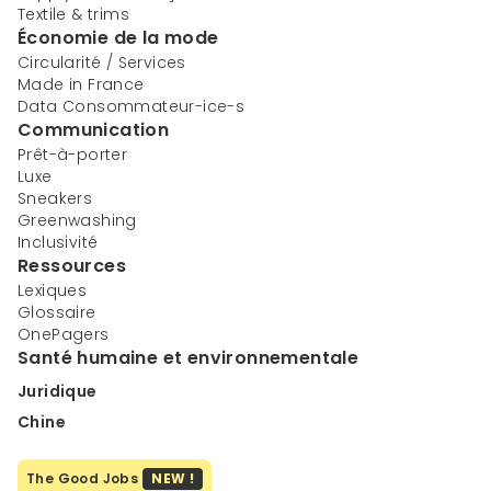
Textile & trims
Économie de la mode
Circularité / Services
Made in France
Data Consommateur-ice-s
Communication
Prêt-à-porter
Luxe
Sneakers
Greenwashing
Inclusivité
Ressources
Lexiques
Glossaire
OnePagers
Santé humaine et environnementale
Juridique
Chine
The Good Jobs
NEW !