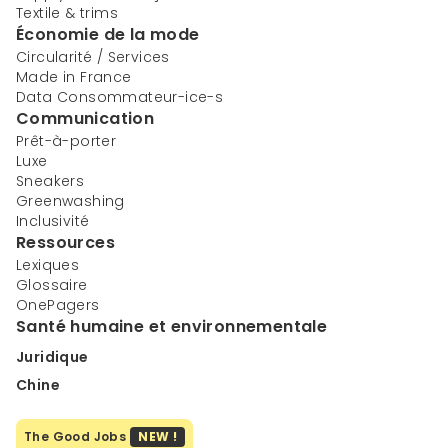
Textile & trims
Économie de la mode
Circularité / Services
Made in France
Data Consommateur-ice-s
Communication
Prêt-à-porter
Luxe
Sneakers
Greenwashing
Inclusivité
Ressources
Lexiques
Glossaire
OnePagers
Santé humaine et environnementale
Juridique
Chine
The Good Jobs
NEW !