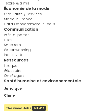
Textile & trims
Économie de la mode
Circularité / Services
Made in France
Data Consommateur-ice-s
Communication
Prêt-à-porter
Luxe
Sneakers
Greenwashing
Inclusivité
Ressources
Lexiques
Glossaire
OnePagers
Santé humaine et environnementale
Juridique
Chine
The Good Jobs
NEW !