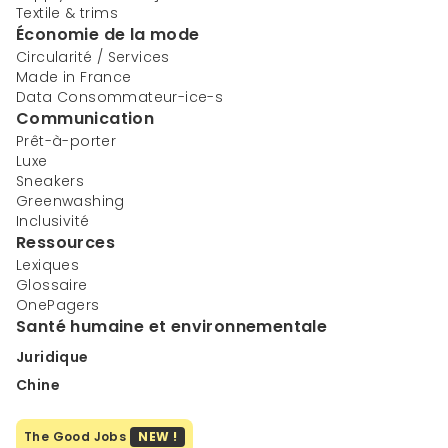
Textile & trims
Économie de la mode
Circularité / Services
Made in France
Data Consommateur-ice-s
Communication
Prêt-à-porter
Luxe
Sneakers
Greenwashing
Inclusivité
Ressources
Lexiques
Glossaire
OnePagers
Santé humaine et environnementale
Juridique
Chine
The Good Jobs
NEW !