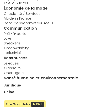
Textile & trims
Économie de la mode
Circularité / Services
Made in France
Data Consommateur-ice-s
Communication
Prêt-à-porter
Luxe
Sneakers
Greenwashing
Inclusivité
Ressources
Lexiques
Glossaire
OnePagers
Santé humaine et environnementale
Juridique
Chine
The Good Jobs
NEW !