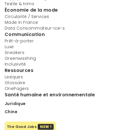
Textile & trims
Économie de la mode
Circularité / Services
Made in France
Data Consommateur-ice-s
Communication
Prêt-à-porter
Luxe
Sneakers
Greenwashing
Inclusivité
Ressources
Lexiques
Glossaire
OnePagers
Santé humaine et environnementale
Juridique
Chine
The Good Jobs
NEW !