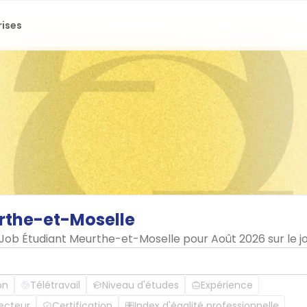
rises
rthe-et-Moselle
n Job Étudiant Meurthe-et-Moselle pour Août 2026 sur le
on
Télétravail
Niveau d'études
Expérience
ecteur
Certification
Index d'égalité professionnelle