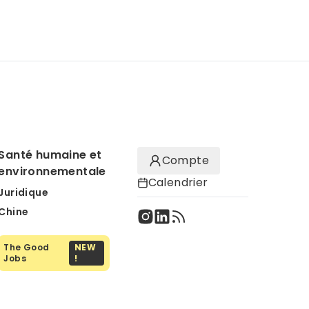
Santé humaine et
Compte
environnementale
Calendrier
Juridique
Chine
The Good
NEW
Jobs
!