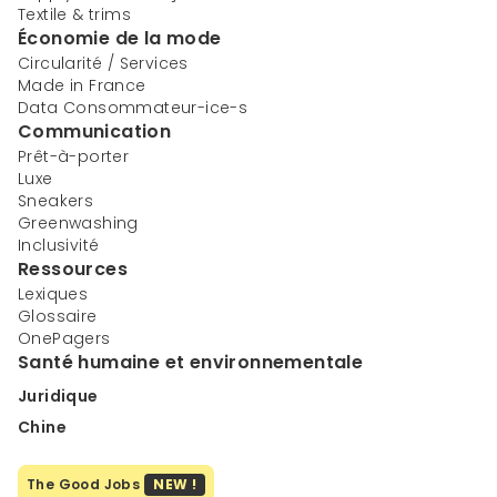
Textile & trims
Économie de la mode
Circularité / Services
Made in France
Data Consommateur-ice-s
Communication
Prêt-à-porter
Luxe
Sneakers
Greenwashing
Inclusivité
Ressources
Lexiques
Glossaire
OnePagers
Santé humaine et environnementale
Juridique
Chine
The Good Jobs
NEW !