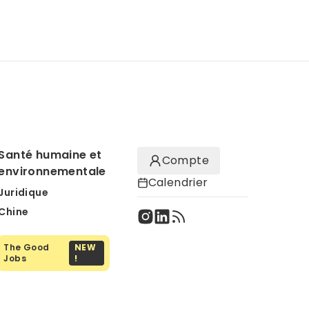
Santé humaine et
Compte
environnementale
Calendrier
Juridique
Chine
The Good
NEW
Jobs
!