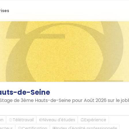
rises
auts-de-Seine
n Stage de 3ème Hauts-de-Seine pour Août 2026 sur le jo
on
Télétravail
Niveau d'études
Expérience
ecteur
Certification
Index d'égalité professionnelle