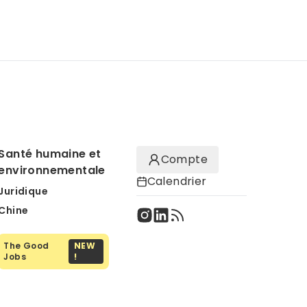
Santé humaine et
Compte
environnementale
Calendrier
Juridique
Chine
The Good
NEW
Jobs
!