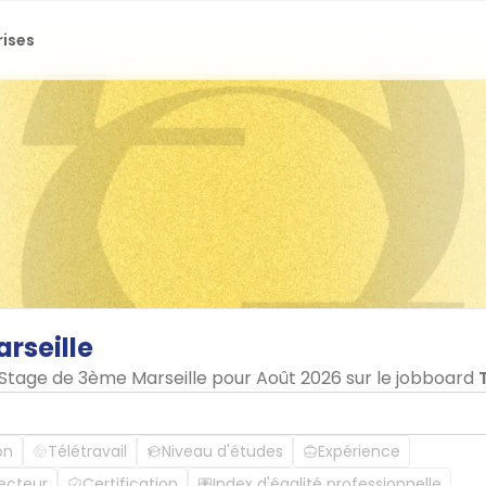
rises
rseille
n Stage de 3ème Marseille pour Août 2026 sur le jobboard
on
Télétravail
Niveau d'études
Expérience
ecteur
Certification
Index d'égalité professionnelle