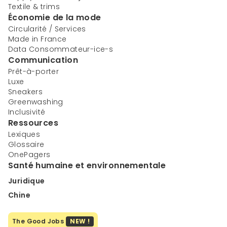
Textile & trims
Économie de la mode
Circularité / Services
Made in France
Data Consommateur-ice-s
Communication
Prêt-à-porter
Luxe
Sneakers
Greenwashing
Inclusivité
Ressources
Lexiques
Glossaire
OnePagers
Santé humaine et environnementale
Juridique
Chine
The Good Jobs
NEW !