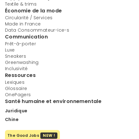
Textile & trims
Économie de la mode
Circularité / Services
Made in France
Data Consommateur-ice-s
Communication
Prêt-à-porter
Luxe
Sneakers
Greenwashing
Inclusivité
Ressources
Lexiques
Glossaire
OnePagers
Santé humaine et environnementale
Juridique
Chine
The Good Jobs
NEW !