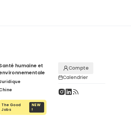
Santé humaine et
Compte
environnementale
Calendrier
Juridique
Chine
The Good
NEW
Jobs
!