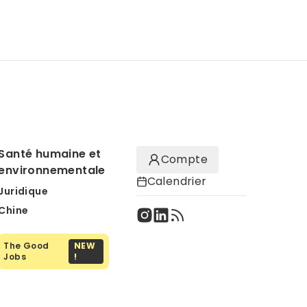
Santé humaine et
Compte
environnementale
Calendrier
Juridique
Chine
The Good
NEW
Jobs
!