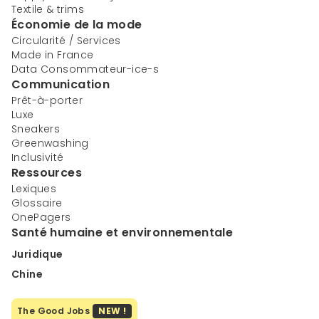
Textile & trims
Économie de la mode
Circularité / Services
Made in France
Data Consommateur-ice-s
Communication
Prêt-à-porter
Luxe
Sneakers
Greenwashing
Inclusivité
Ressources
Lexiques
Glossaire
OnePagers
Santé humaine et environnementale
Juridique
Chine
The Good Jobs
NEW !