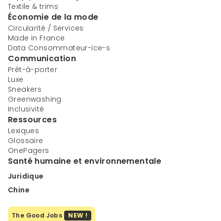
Textile & trims
Économie de la mode
Circularité / Services
Made in France
Data Consommateur-ice-s
Communication
Prêt-à-porter
Luxe
Sneakers
Greenwashing
Inclusivité
Ressources
Lexiques
Glossaire
OnePagers
Santé humaine et environnementale
Juridique
Chine
The Good Jobs
NEW !