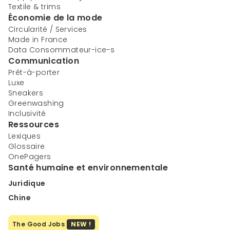
Textile & trims
Économie de la mode
Circularité / Services
Made in France
Data Consommateur-ice-s
Communication
Prêt-à-porter
Luxe
Sneakers
Greenwashing
Inclusivité
Ressources
Lexiques
Glossaire
OnePagers
Santé humaine et environnementale
Juridique
Chine
The Good Jobs
NEW !