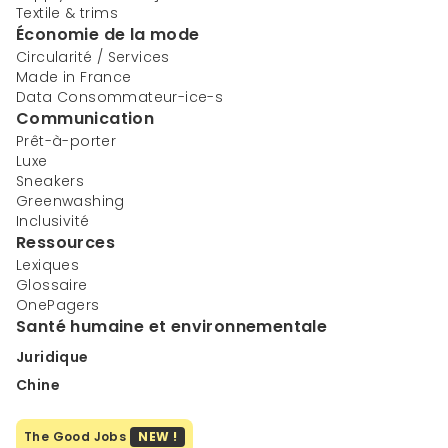
Textile & trims
Économie de la mode
Circularité / Services
Made in France
Data Consommateur-ice-s
Communication
Prêt-à-porter
Luxe
Sneakers
Greenwashing
Inclusivité
Ressources
Lexiques
Glossaire
OnePagers
Santé humaine et environnementale
Juridique
Chine
The Good Jobs
NEW !